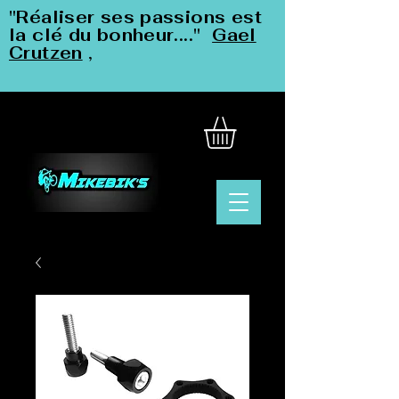
"Réaliser ses passions est
la clé du bonheur...."
Gael
Crutzen
,