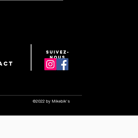
suivez-
nous
act
©2022 by Mikebik's