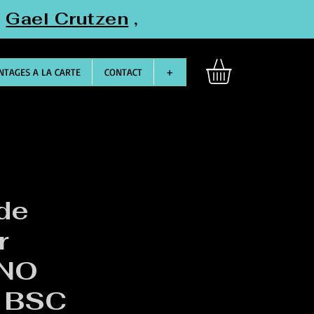
"
Gael Crutzen
,
TAGES A LA CARTE
CONTACT
+
 de
r
NO
 BSC