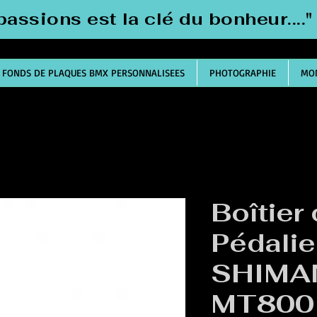
passions est la clé du bonheur....
FONDS DE PLAQUES BMX PERSONNALISEES
PHOTOGRAPHIE
MON
Boîtier
Pédalie
SHIMA
MT800