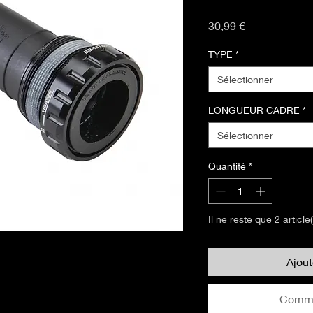
Prix
30,99 €
TYPE
*
Sélectionner
LONGUEUR CADRE
*
Sélectionner
Quantité
*
Il ne reste que 2 article
Ajou
Comma