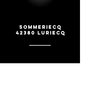
Sommeriecq
42380 Luriecq
0669260154