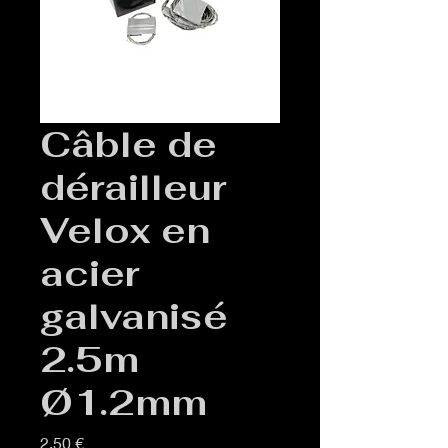
Câble de
dérailleur
Velox en
acier
galvanisé
2.5m
Ø1.2mm
Prix
2,50 €