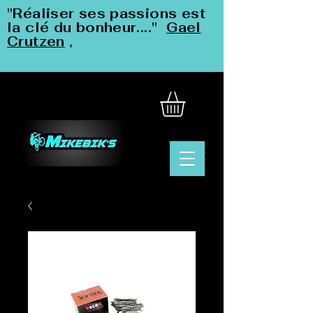
"Réaliser ses passions est
la clé du bonheur...."
Gael
Crutzen
,