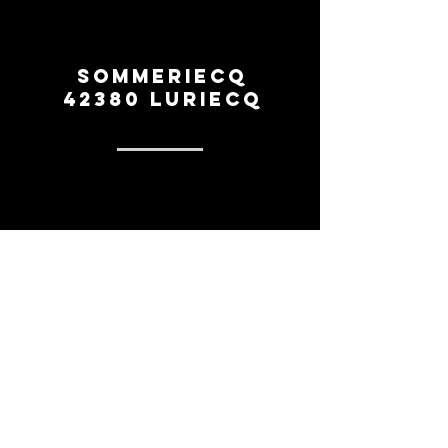
Sommeriecq
42380 Luriecq
0669260154
contact