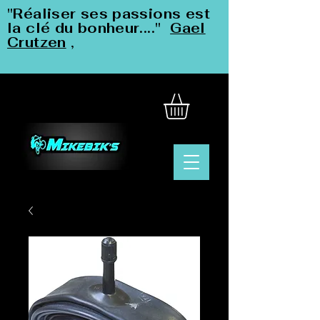
"Réaliser ses passions est
la clé du bonheur...."
Gael
Crutzen
,