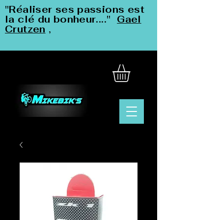
"Réaliser ses passions est
la clé du bonheur...."
Gael
Crutzen
,