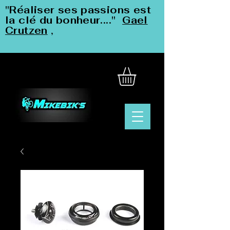
"Réaliser ses passions est
la clé du bonheur...."
Gael
Crutzen
,