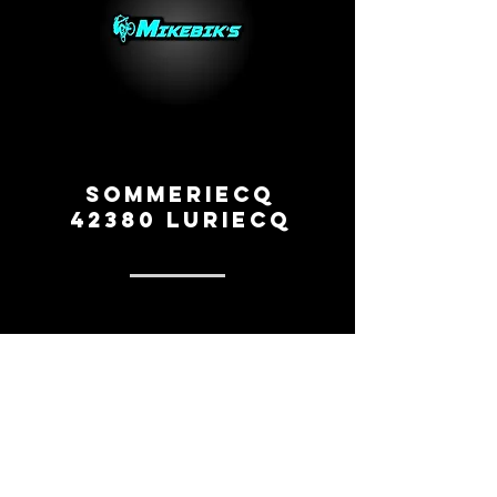
Sommeriecq
42380 Luriecq
0669260154