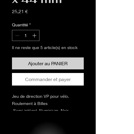
Prix
25,21 €
Quantité
*
Il ne reste que 5 article(s) en stock
Ajouter au PANIER
Commander et payer
Jeu de direction VP pour vélo.
Roulement à Billes
.Semi-intégré.Aluminium. Noir.
Ø 28,6 x 44 x 30