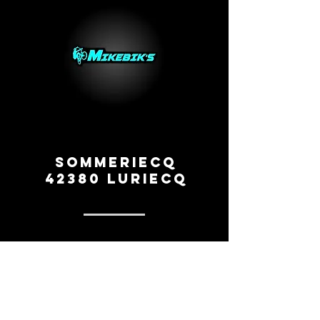
Sommeriecq
42380 Luriecq
0669260154