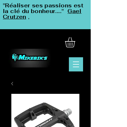
"Réaliser ses passions est
la clé du bonheur...."
Gael
Crutzen
,