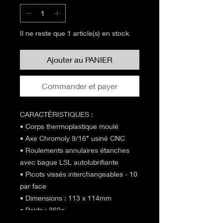
Il ne reste que 1 article(s) en stock
Ajouter au PANIER
Commander et payer
CARACTÉRISTIQUES :
• Corps thermoplastique moulé
• Axe Chromoly 9/16’’ usiné CNC
• Roulements annulaires étanches
avec bague LSL autolubrifiante
• Picots vissés interchangeables - 10
par face
• Dimensions : 113 x 114mm
• Poids : 360g
• Vendues par paire