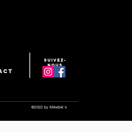
suivez-
nous
act
©2022 by Mikebik's