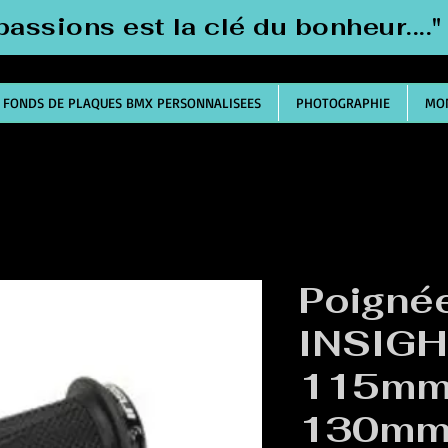
passions est la clé du bonheur....
FONDS DE PLAQUES BMX PERSONNALISEES
PHOTOGRAPHIE
MON
Poigné
INSIGH
115mm
130m