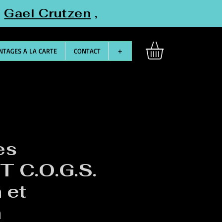
"
Gael Crutzen
,
TAGES A LA CARTE
CONTACT
+
es
T C.O.G.S.
 et
m