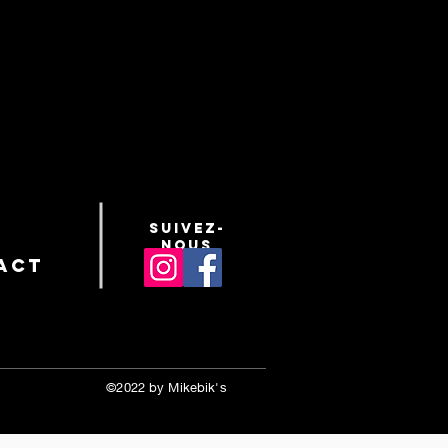
suivez-
nous
act
©2022 by Mikebik's