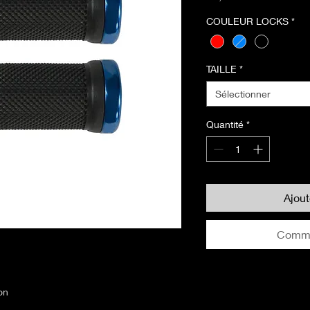
COULEUR LOCKS
*
TAILLE
*
Sélectionner
Quantité
*
Ajou
Comma
on