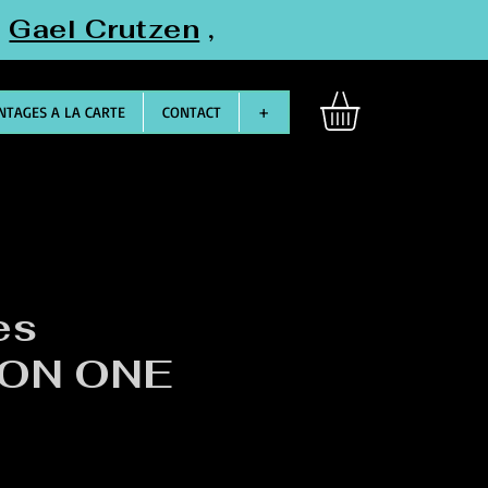
"
Gael Crutzen
,
TAGES A LA CARTE
CONTACT
+
es
ION ONE