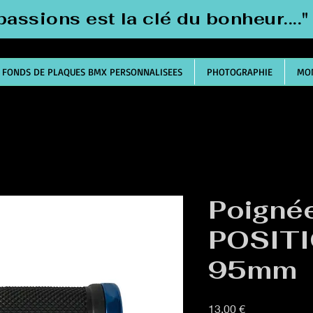
passions est la clé du bonheur....
FONDS DE PLAQUES BMX PERSONNALISEES
PHOTOGRAPHIE
MON
Poigné
POSIT
95mm
Prix
13,00 €