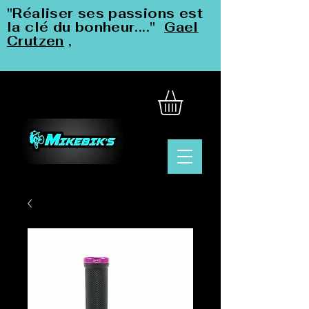
"Réaliser ses passions est
la clé du bonheur...."
Gael
Crutzen
,