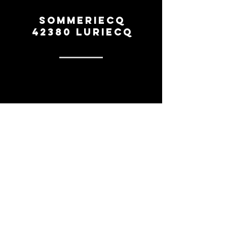
Sommeriecq
42380 Luriecq
0669260154
contact