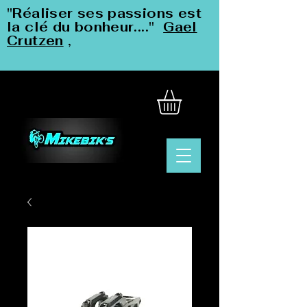
"Réaliser ses passions est
la clé du bonheur...."
Gael
Crutzen
,