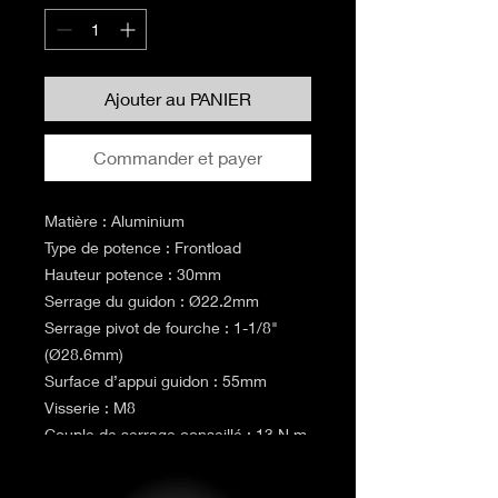
Ajouter au PANIER
Commander et payer
Matière : Aluminium
Type de potence : Frontload
Hauteur potence : 30mm
Serrage du guidon : Ø22.2mm
Serrage pivot de fourche : 1-1/8"
(Ø28.6mm)
Surface d’appui guidon : 55mm
Visserie : M8
Couple de serrage conseillé : 13 N.m
Poids : 242g (50mm) il