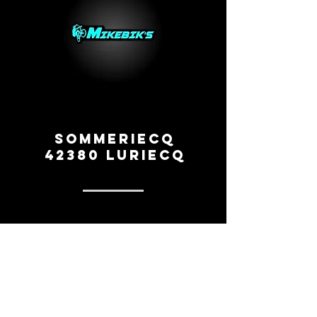
Sommeriecq
42380 Luriecq
0669260154