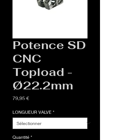
Potence SD
CNC
Topload -
Ø22.2mm
Prix
79,95 €
LONGUEUR VALVE
*
Quantité
*