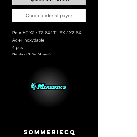
Commander et payer
Pour HT X2 / T2-SX/ T1-SX / X2-SX
Acier inoxydable
4 pcs
Poids :43.2g (4 pcs)
REF C024
Sommeriecq