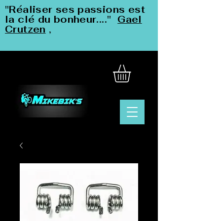
"Réaliser ses passions est
la clé du bonheur...."
Gael
Crutzen
,