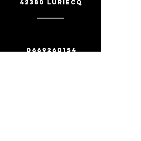
42380 Luriecq
0669260154
contact
suivez-nous