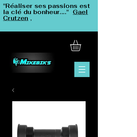
"Réaliser ses passions est
la clé du bonheur...."
Gael
Crutzen
,