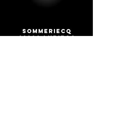
Sommeriecq
42380 Luriecq
0669260154