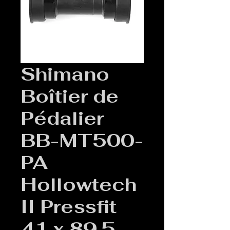
Shimano
Boîtier de
Pédalier
BB-MT500-
PA
Hollowtech
II Pressfit
41 x 89,5-