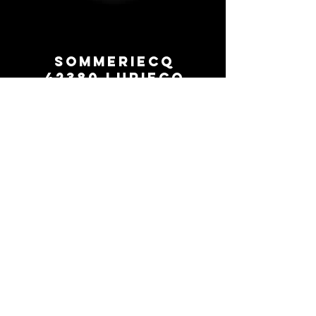
Sommeriecq
42380 Luriecq
0669260154
contact