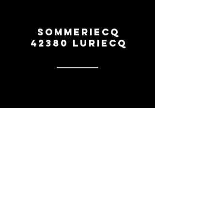
Sommeriecq
42380 Luriecq
0669260154
contact