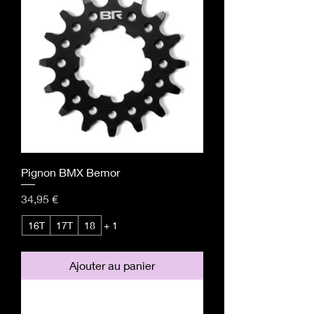
Pignon BMX Bemor
Prix
34,95 €
16T
17T
18
+ 1
Ajouter au panier