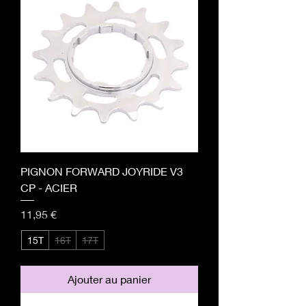
PIGNON FORWARD JOYRIDE V3
CP - ACIER
Prix
11,95 €
15T
16T
17T
Ajouter au panier