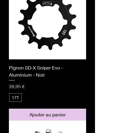
Pignon SD-X Sniper Evo -
Aluminium - Noir
Prix
39,95 €
17T
Ajouter au panier