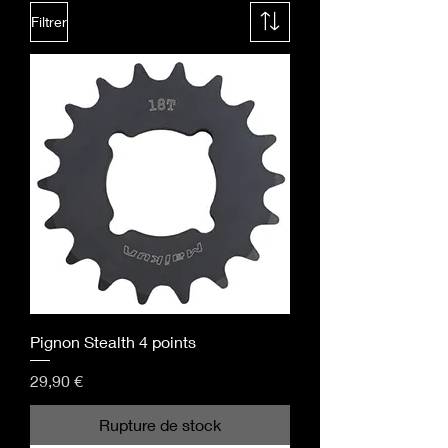
Filtrer
Pignon Stealth 4 points
Prix
29,90 €
Rupture de stock