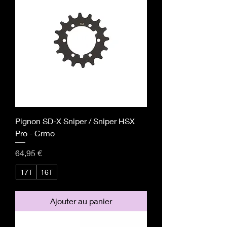
Pignon SD-X Sniper / Sniper HSX
Pro - Crmo
Prix
64,95 €
17T
16T
Ajouter au panier