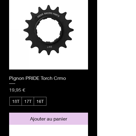
Pignon PRIDE Torch Crmo
Prix
19,95 €
18T
17T
16T
Ajouter au panier