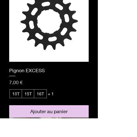
Pignon EXCESS
Prix
7,00 €
18T
15T
16T
+ 1
Ajouter au panier