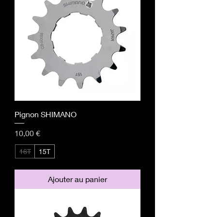
Pignon SHIMANO
Prix
10,00 €
16T
15T
Ajouter au panier