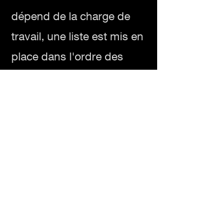
dépend de la charge de
travail, une liste est mis en
place dans l'ordre des
commandes.
Les délais de livraison
varient entre 10 et 15 jours
après la validation de la
maquette .