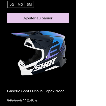
LG
MD
SM
Ajouter au panier
Casque Shot Furious - Apex Neon
Prix original
Prix promotionnel
149,95 €
112,46 €