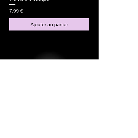
Prix
7,99 €
Ajouter au panier
Sommeriecq
42380 Luriecq