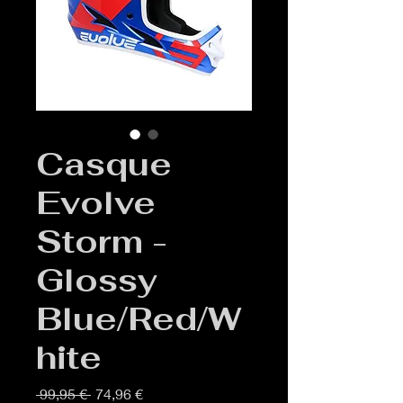
Casque
Evolve
Storm -
Glossy
Blue/Red/W
hite
Prix
Prix
 99,95 € 
74,96 €