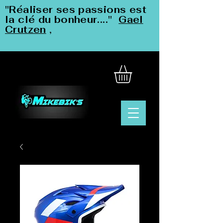
"Réaliser ses passions est
la clé du bonheur...."
Gael
Crutzen
,