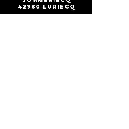
Sommeriecq
42380 Luriecq
0669260154
contact
suivez-nous