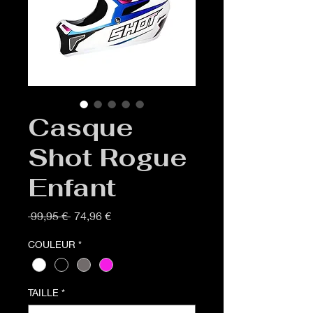
Casque
Shot Rogue
Enfant
Prix
Prix
 99,95 € 
74,96 €
original
promotionnel
COULEUR
*
TAILLE
*