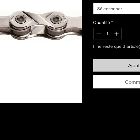
Sélectionner
Quantité
*
Il ne reste que 3 article
Ajou
Comma