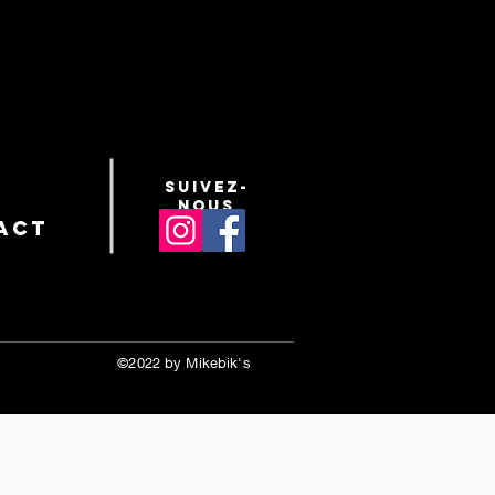
suivez-
nous
act
©2022 by Mikebik's