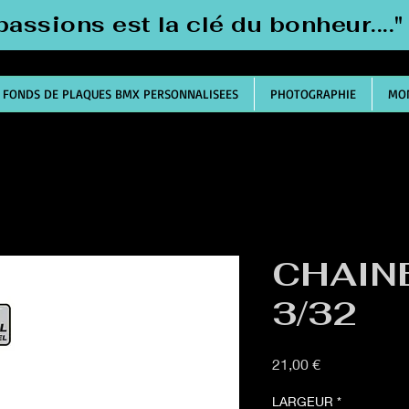
passions est la clé du bonheur....
FONDS DE PLAQUES BMX PERSONNALISEES
PHOTOGRAPHIE
MON
CHAIN
3/32
Prix
21,00 €
LARGEUR
*