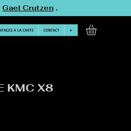
"
Gael Crutzen
,
TAGES A LA CARTE
CONTACT
+
E KMC X8