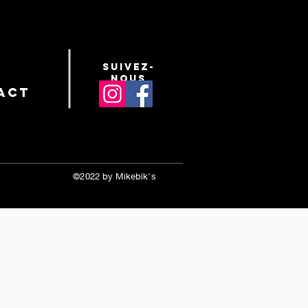
suivez-
nous
act
©2022 by Mikebik's