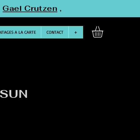
"
Gael Crutzen
,
TAGES A LA CARTE
CONTACT
+
 SUN