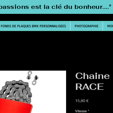
passions est la clé du bonheur....
FONDS DE PLAQUES BMX PERSONNALISEES
PHOTOGRAPHIE
MON
Chaine
RACE
Prix
15,80 €
Vitesse
*