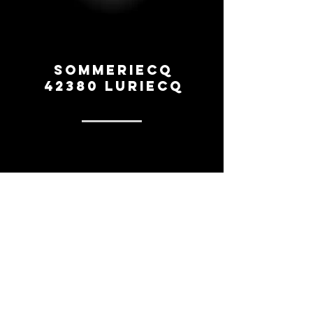
Sommeriecq
42380 Luriecq
0669260154