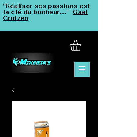
"Réaliser ses passions est
la clé du bonheur...."
Gael
Crutzen
,