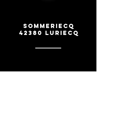
Sommeriecq
42380 Luriecq
0669260154
contact