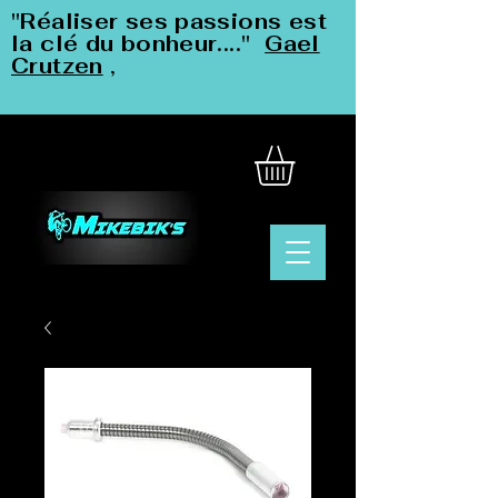
"Réaliser ses passions est
la clé du bonheur...."
Gael
Crutzen
,