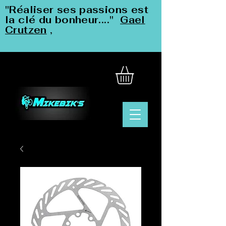
"Réaliser ses passions est
la clé du bonheur...."
Gael
Crutzen
,