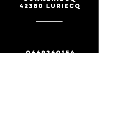
42380 Luriecq
0669260154
contact
suivez-nous