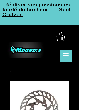
"Réaliser ses passions est
la clé du bonheur...."
Gael
Crutzen
,