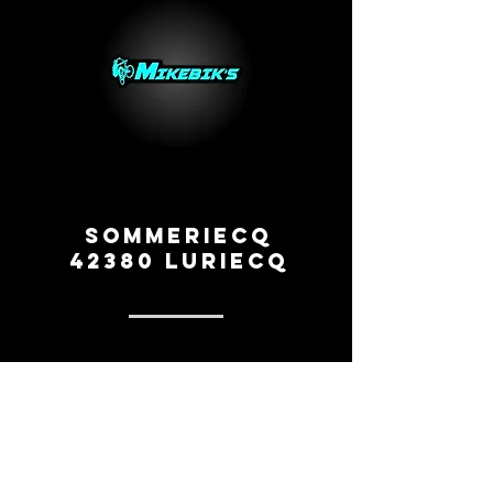
Sommeriecq
42380 Luriecq
0669260154