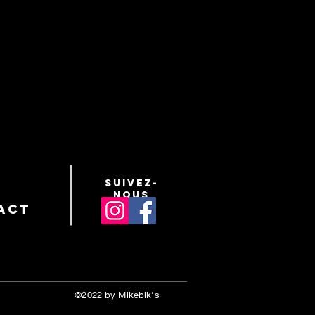
suivez-
nous
act
©2022 by Mikebik's