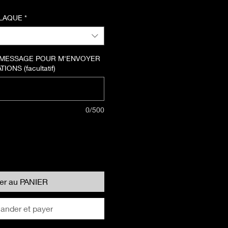
PLAQUE
*
 MESSAGE POUR M'ENVOYER
ONS (facultatif)
0/500
ter au PANIER
nder et payer