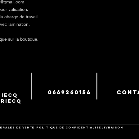
42@gmail.com
our validation.
la charge de travail.
avec lamination.
aque sur la boutique.
0669260154
cont
iecq
uriecq
ERALES DE VENTE
POLITIQUE DE CONFIDENTIALITE
Livraison