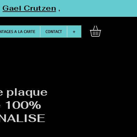
"
Gael Crutzen
,
TAGES A LA CARTE
CONTACT
+
e plaque
le 100%
NALISE