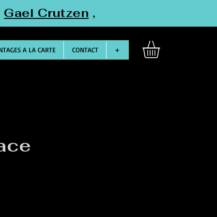
"
Gael Crutzen
,
TAGES A LA CARTE
CONTACT
+
ace