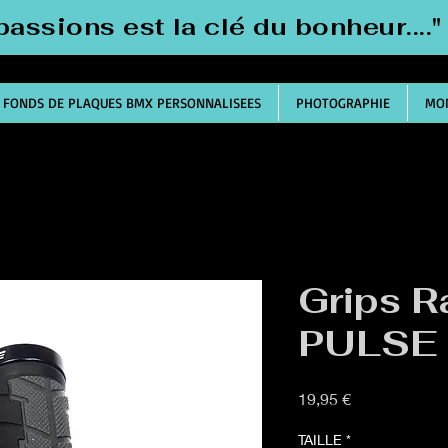
passions est la clé du bonheur....
FONDS DE PLAQUES BMX PERSONNALISEES
PHOTOGRAPHIE
MON
Grips R
PULSE
Prix
19,95 €
TAILLE
*