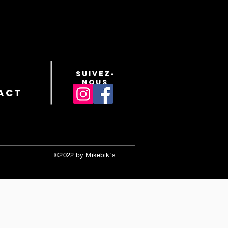
suivez-
nous
act
©2022 by Mikebik's