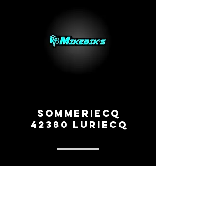
• Poids : 707g
Sommeriecq
42380 Luriecq
0669260154