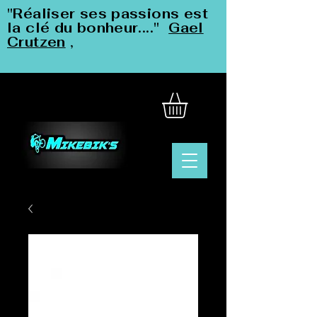
"Réaliser ses passions est
la clé du bonheur...."
Gael
Crutzen
,