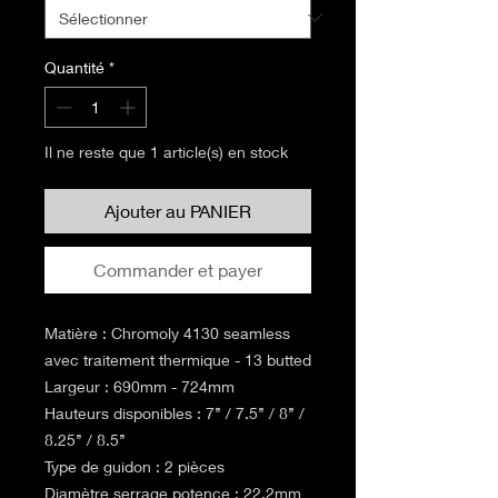
Quantité
*
Il ne reste que 1 article(s) en stock
Ajouter au PANIER
Commander et payer
Matière : Chromoly 4130 seamless
avec traitement thermique - 13 butted
Largeur : 690mm - 724mm
Hauteurs disponibles : 7’’ / 7.5’’ / 8’’ /
8.25’’ / 8.5’’
Type de guidon : 2 pièces
Diamètre serrage potence : 22.2mm