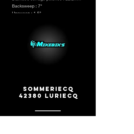
Backsweep : 7°
Upsweep : 1.5°
Poids : 745g en taille 8’’
Sommeriecq
42380 Luriecq