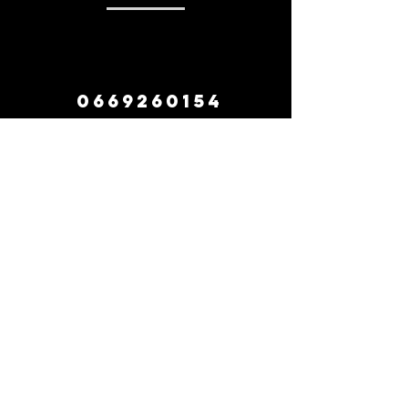
0669260154
contact
suivez-nous