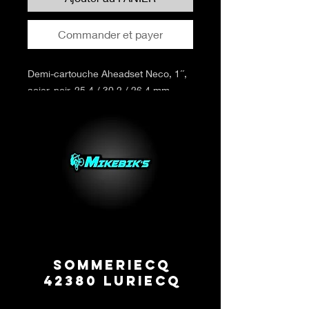
Commander et payer
Demi-cartouche Aheadset Neco, 1´´,
acier, noir, 25,4 / 30,2 / 26,4 mm,
boîte
Sommeriecq
42380 Luriecq