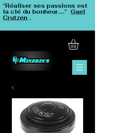
"Réaliser ses passions est
la clé du bonheur...."
Gael
Crutzen
,