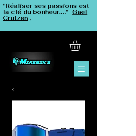
"Réaliser ses passions est
la clé du bonheur...."
Gael
Crutzen
,