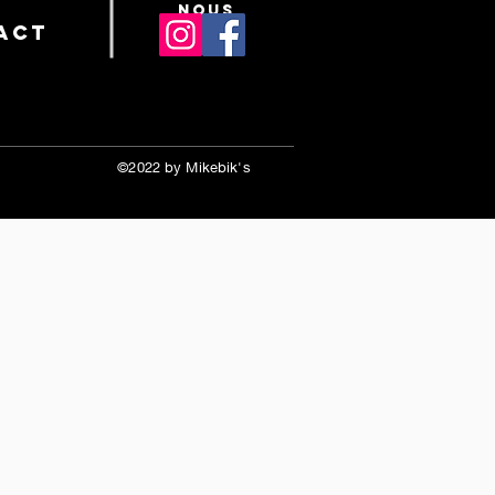
nous
act
©2022 by Mikebik's