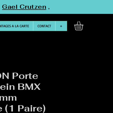
"
Gael Crutzen
,
TAGES A LA CARTE
CONTACT
+
N Porte
rein BMX
0mm
 (1 Paire)