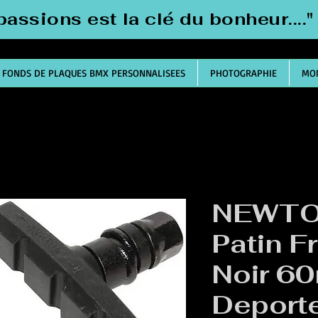
passions est la clé du bonheur....
FONDS DE PLAQUES BMX PERSONNALISEES
PHOTOGRAPHIE
MON
NEWTO
Patin F
Noir 6
Deporte