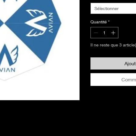
Sélectionner
Quantité
*
Il ne reste que 3 article
Ajou
Comma