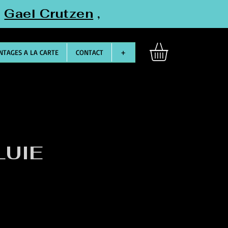
"
Gael Crutzen
,
TAGES A LA CARTE
CONTACT
+
LUIE
otionnel