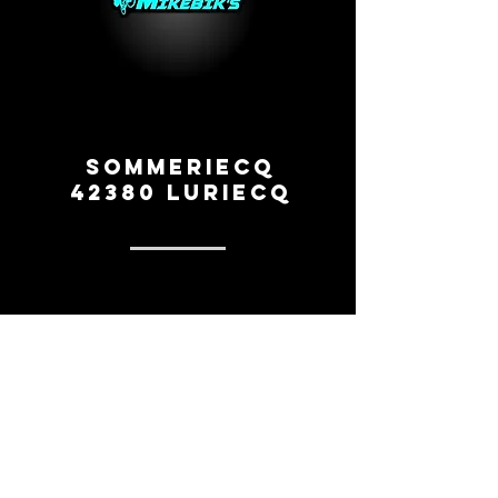
Sommeriecq
42380 Luriecq
0669260154