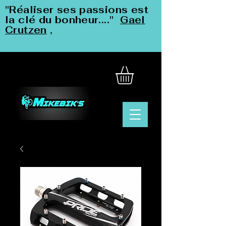
"Réaliser ses passions est
la clé du bonheur...."
Gael
Crutzen
,