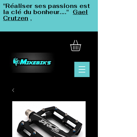
"Réaliser ses passions est
la clé du bonheur...."
Gael
Crutzen
,