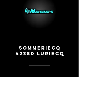
Sommeriecq
42380 Luriecq
0669260154