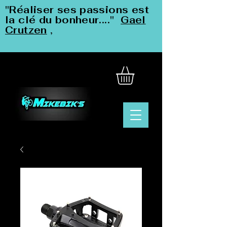
"Réaliser ses passions est
la clé du bonheur...."
Gael
Crutzen
,