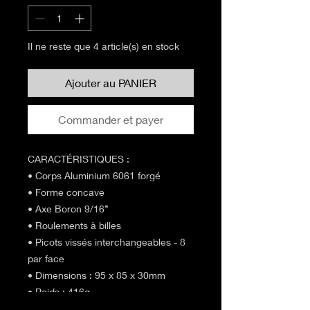
Il ne reste que 4 article(s) en stock
Ajouter au PANIER
Commander et payer
CARACTÉRISTIQUES :
• Corps Aluminium 6061 forgé
• Forme concave
• Axe Boron 9/16’’
• Roulements à billes
• Picots vissés interchangeables - 8
par face
• Dimensions : 95 x 85 x 30mm
• Poids : 416g
• Vendues par paire