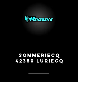
Sommeriecq
42380 Luriecq
0669260154