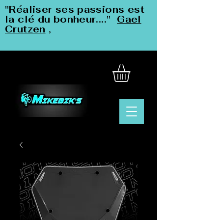
"Réaliser ses passions est
la clé du bonheur...."
Gael
Crutzen
,