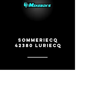
Sommeriecq
42380 Luriecq
0669260154