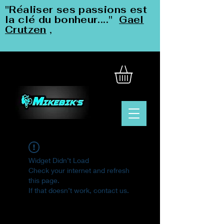
"Réaliser ses passions est
la clé du bonheur...."
Gael
Crutzen
,
Widget Didn’t Load
Check your internet and refresh
this page.
If that doesn’t work, contact us.