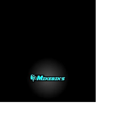
Sommeriecq
42380 Luriecq