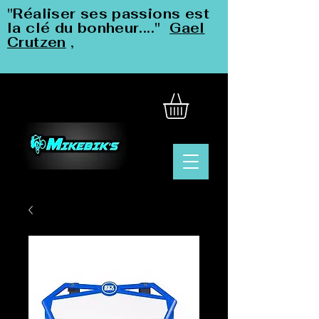
"Réaliser ses passions est
la clé du bonheur...."
Gael
Crutzen
,