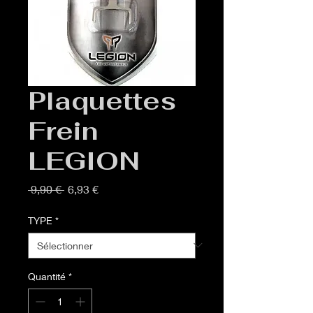
Plaquettes
Frein
LEGION
Prix
Prix
 9,90 € 
6,93 €
original
promotionnel
TYPE
*
Quantité
*