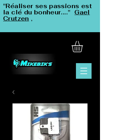
"Réaliser ses passions est
la clé du bonheur...."
Gael
Crutzen
,