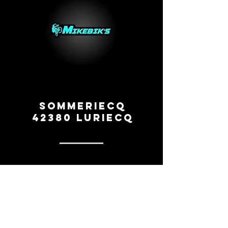
Sommeriecq
42380 Luriecq
0669260154