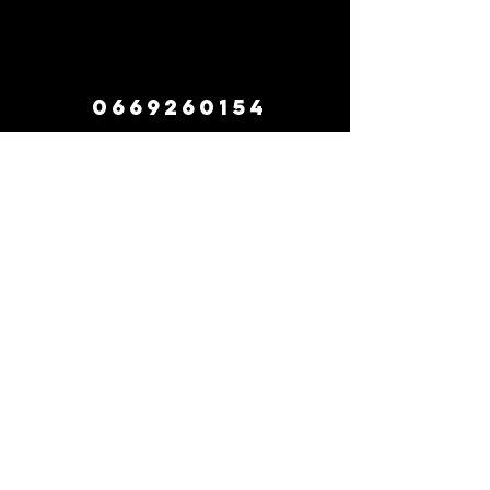
0669260154
contact
suivez-nous