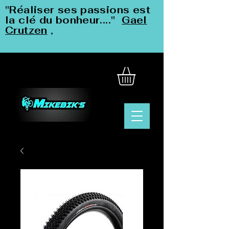
"Réaliser ses passions est
la clé du bonheur...."
Gael
Crutzen
,