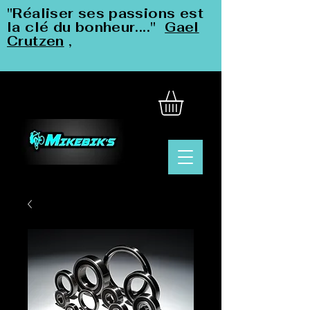
"Réaliser ses passions est
la clé du bonheur...."
Gael
Crutzen
,