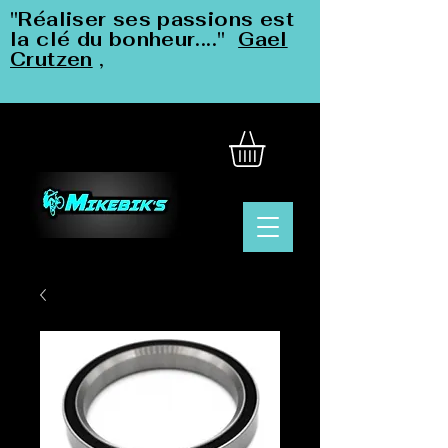
"Réaliser ses passions est
la clé du bonheur...."
Gael
Crutzen
,