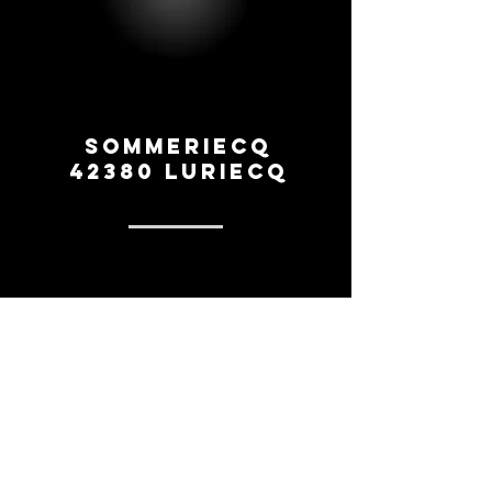
Sommeriecq
42380 Luriecq
0669260154