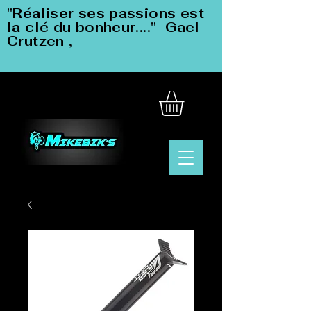
"Réaliser ses passions est
la clé du bonheur...."
Gael
Crutzen
,