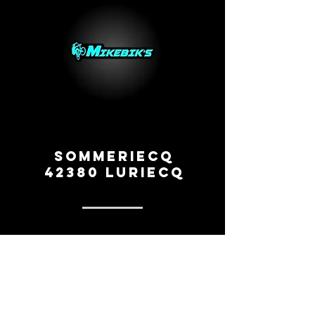
Sommeriecq
42380 Luriecq
0669260154