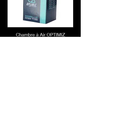
Chambre à Air OPTIMIZ
SCHRADER
Prix
3,99 €
Ajouter au panier