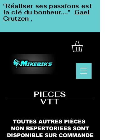
"Réaliser ses passions est
la clé du bonheur...."
Gael
Crutzen
,
PIECES
VTT
TOUTES AUTRES PIÈCES
NON REPERTORIEES SONT
DISPONIBLE SUR COMMANDE