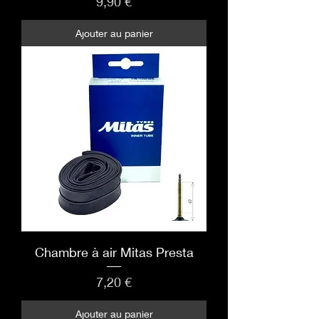
Prix
9,90 €
Ajouter au panier
Chambre à air Mitas Presta
Prix
7,20 €
Ajouter au panier