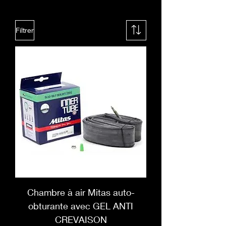
Filtrer
Chambre à air Mitas auto-
obturante avec GEL ANTI
CREVAISON