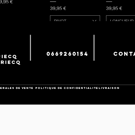
x
9,95 €
Prix
Prix
39,95 €
39,95 €
PIVOT
LONGUEUR
LONGUEUR
TYPE
Rupture de stock
Ajouter au panier
Ajouter au
0669260154
cont
iecq
uriecq
ERALES DE VENTE
POLITIQUE DE CONFIDENTIALITE
Livraison