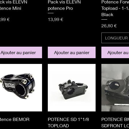
Aperçu rapide
Aperçu rapide
Aperçu r
ck vis ELEVN
Pack vis ELEVN
Potence For
tence Mini
potence Pro
Topload - 1-1
Black
x
Prix
,99 €
13,99 €
Prix
26,80 €
LONGUEUR 
Ajouter au panier
Ajouter au panier
Ajouter au
Aperçu rapide
Aperçu rapide
Aperçu r
tence BEMOR
POTENCE SD 1"1/8
POTENCE B
TOPLOAD
SDFRONT L