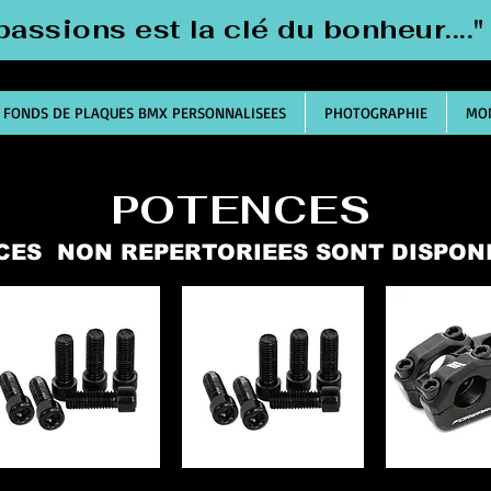
passions est la clé du bonheur....
FONDS DE PLAQUES BMX PERSONNALISEES
PHOTOGRAPHIE
MON
POTENCES
ÈCES NON REPERTORIEES SONT DISPO