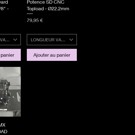
apide
Aperçu rapide
ward
Potence SD CNC
/8" -
Topload - Ø22.2mm
Prix
79,95 €
VALVE
LONGUEUR VALVE
 panier
Ajouter au panier
apide
MX
OAD