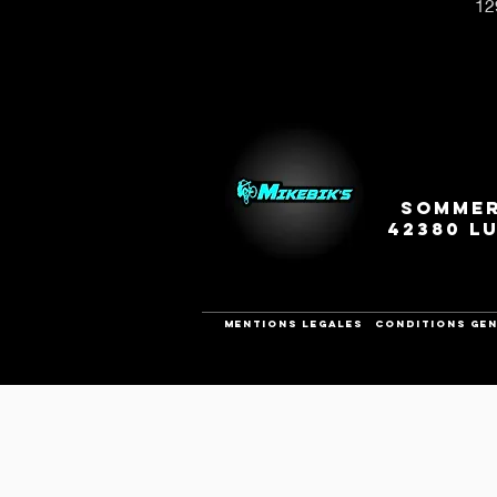
Pri
12
Sommer
42380 L
Mentions legales
CONDITIONS GEN