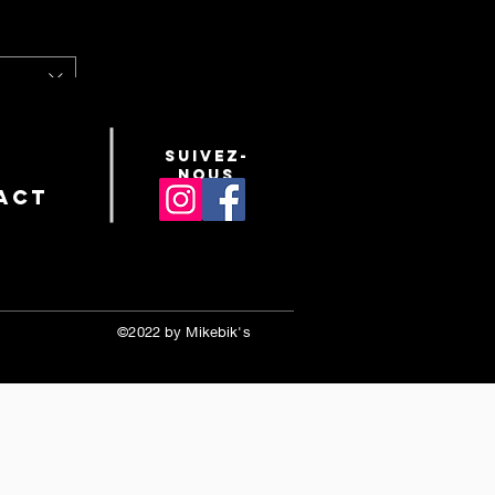
suivez-
nous
 panier
act
©2022 by Mikebik's