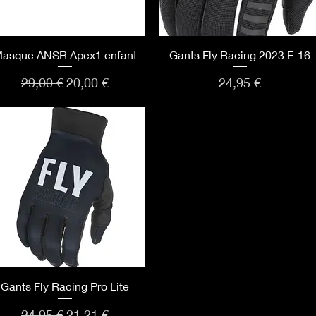
Aperçu rapide
Aperçu rapide
asque ANSR Apex1 enfant
Gants Fly Racing 2023 F-16
Prix original
Prix promotionnel
Prix
29,00 €
20,00 €
24,95 €
Aperçu rapide
Gants Fly Racing Pro Lite
Prix original
Prix promotionnel
24,95 €
21,21 €