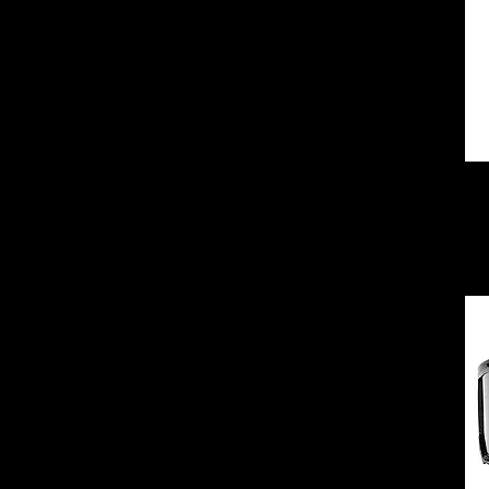
5 MEN YM WOM XS
6 MEN YL WOM S
7 MEN XS WOM M
8 MEN S WOM L
9 MEN M WOM XL
L
M
S
XS
YL
YM
YS
YXS
YXXS