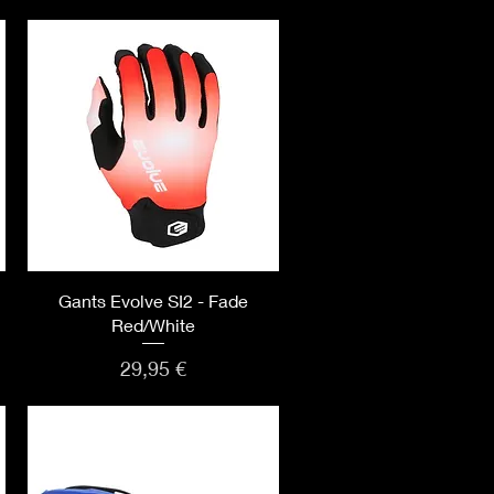
Aperçu rapide
Gants Evolve SI2 - Fade
Red/White
Prix
29,95 €