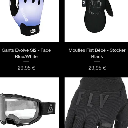
Aperçu rapide
Aperçu rapide
Gants Evolve SI2 - Fade
Moufles Fist Bébé - Stocker
Blue/White
Black
Prix
Prix
29,95 €
29,95 €