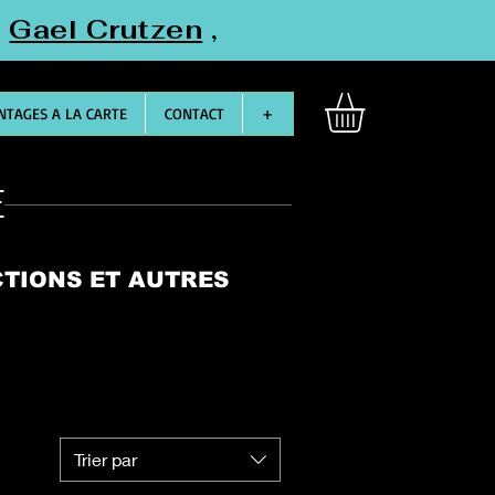
"
Gael Crutzen
,
TAGES A LA CARTE
CONTACT
+
E
CTIONS ET AUTRES
Trier par