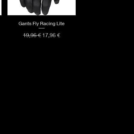
Aperçu rapide
Gants Fly Racing Lite
Prix original
Prix promotionnel
19,96 €
17,96 €