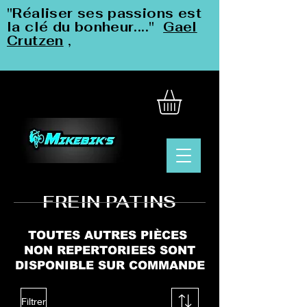
"Réaliser ses passions est
la clé du bonheur...."
Gael
Crutzen
,
FREIN PATINS
TOUTES AUTRES PIÈCES
NON REPERTORIEES SONT
DISPONIBLE SUR COMMANDE
Filtrer