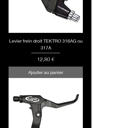
Levier frein droit TEKTRO 316AG ou
317A
Prix
12,80 €
Ajouter au panier