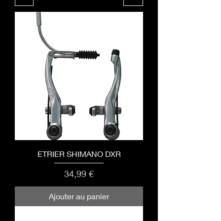
ETRIER SHIMANO DXR
Prix
34,99 €
Ajouter au panier