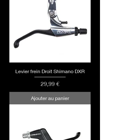
Levier frein Droit Shimano DXR
Prix
29,99 €
Ajouter au panier