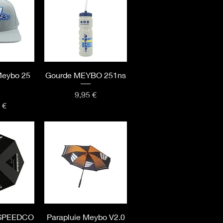
apide
Aperçu rapide
Meybo 25
Gourde MEYBO 251ns
Prix
9,95 €
 €
apide
Aperçu rapide
 SPEEDCO
Parapluie Meybo V2.0