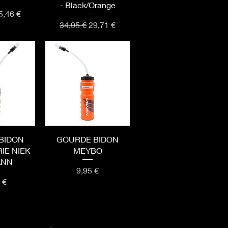
- Black/Orange
nal
rix promotionnel
5,46 €
Prix original
Prix promotionnel
34,95 €
29,71 €
apide
Aperçu rapide
BIDON
GOURDE BIDON
IE NIEK
MEYBO
ANN
Prix
9,95 €
 €