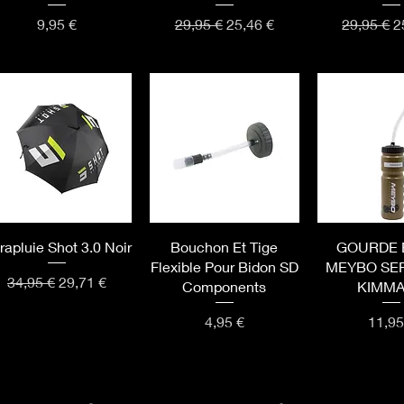
Prix
Prix original
Prix promotionnel
Prix origi
P
9,95 €
29,95 €
25,46 €
29,95 €
2
Aperçu rapide
Aperçu rapide
Aperçu r
rapluie Shot 3.0 Noir
Bouchon Et Tige
GOURDE 
Flexible Pour Bidon SD
MEYBO SER
Prix original
Prix promotionnel
34,95 €
29,71 €
Components
KIMM
Prix
Prix
4,95 €
11,95