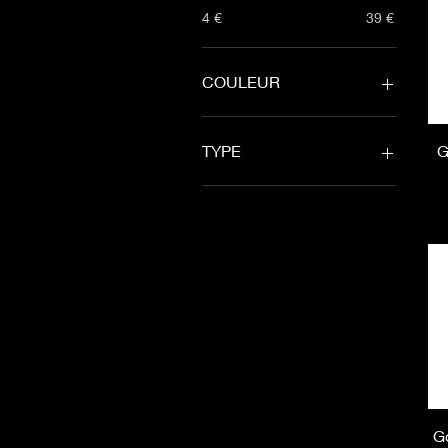
4 €
39 €
COULEUR
G
TYPE
CASQUETTE
GOURDE-BIDON
PARAPLUIE
G